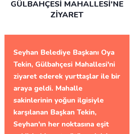
GÜLBAHÇESİ MAHALLESİ'NE
ZİYARET
Seyhan Belediye Başkanı Oya
Tekin, Gülbahçesi Mahallesi'ni
ziyaret ederek yurttaşlar ile bir
araya geldi. Mahalle
sakinlerinin yoğun ilgisiyle
karşılanan Başkan Tekin,
Seyhan'ın her noktasına eşit