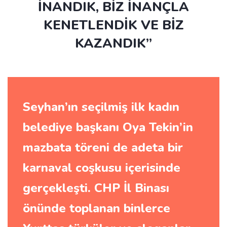
İNANDIK, BİZ İNANÇLA
KENETLENDİK VE BİZ
KAZANDIK”
Seyhan’ın seçilmiş ilk kadın
belediye başkanı Oya Tekin’in
mazbata töreni de adeta bir
karnaval coşkusu içerisinde
gerçekleşti. CHP İl Binası
önünde toplanan binlerce