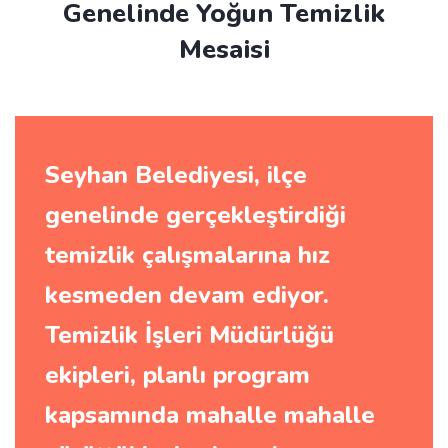
Genelinde Yoğun Temizlik
Mesaisi
Seyhan Belediyesi, ilçe
genelinde gerçekleştirdiği
temizlik çalışmalarına hız
kesmeden devam ediyor.
Temizlik İşleri Müdürlüğü
ekipleri, planlı program
kapsamında mahalle mahalle