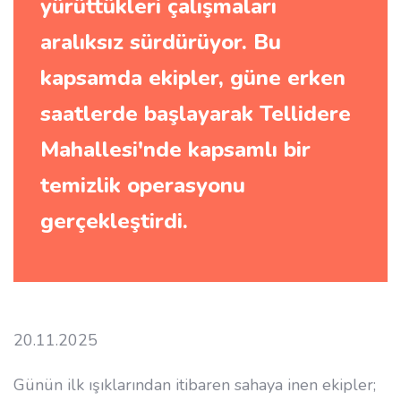
yürüttükleri çalışmaları
aralıksız sürdürüyor. Bu
kapsamda ekipler, güne erken
saatlerde başlayarak Tellidere
Mahallesi'nde kapsamlı bir
temizlik operasyonu
gerçekleştirdi.
20.11.2025
Günün ilk ışıklarından itibaren sahaya inen ekipler;