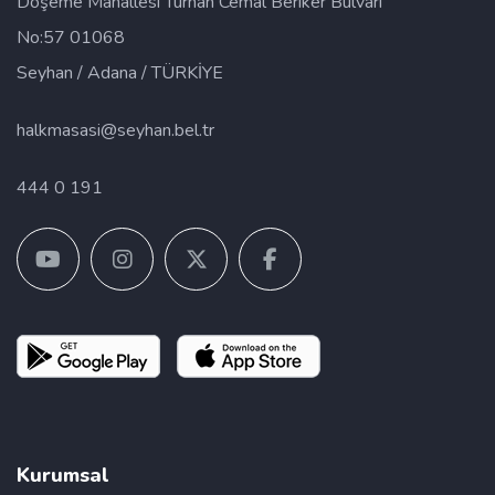
Döşeme Mahallesi Turhan Cemal Beriker Bulvarı
No:57 01068
Seyhan / Adana / TÜRKİYE
halkmasasi@seyhan.bel.tr
444 0 191
Kurumsal