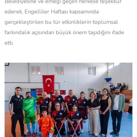
Belediyesine ve emeği geçen herkese teşekkür
ederek, Engelliler Haftası kapsamında
gerçekleştirilen bu tür etkinliklerin toplumsal
farkındalık açısından büyük önem taşıdığını ifade
etti.