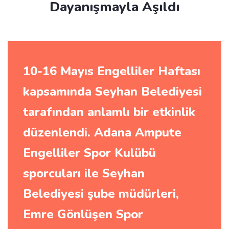
Dayanışmayla Aşıldı
10-16 Mayıs Engelliler Haftası
kapsamında Seyhan Belediyesi
tarafından anlamlı bir etkinlik
düzenlendi. Adana Ampute
Engelliler Spor Kulübü
sporcuları ile Seyhan
Belediyesi şube müdürleri,
Emre Gönlüşen Spor