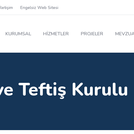
İletişim
Engelsiz Web Sitesi
KURUMSAL
HİZMETLER
PROJELER
MEVZU
ve Teftiş Kurul