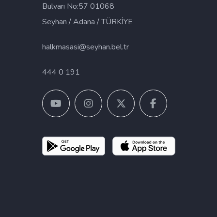
Bulvarı No:57 01068
Seyhan / Adana / TÜRKİYE
halkmasasi@seyhan.bel.tr
444 0 191