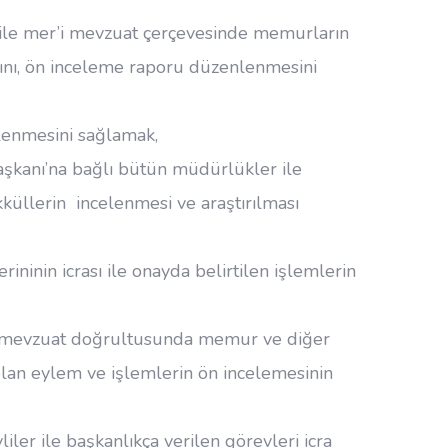
ile mer’i mevzuat çerçevesinde memurların
asını, ön inceleme raporu düzenlenmesini
lenmesini sağlamak,
şkanı’na bağlı bütün müdürlükler ile
küllerin incelenmesi ve araştırılması
ininin icrası ile onayda belirtilen işlemlerin
i mevzuat doğrultusunda memur ve diğer
olan eylem ve işlemlerin ön incelemesinin
er ile başkanlıkça verilen görevleri icra