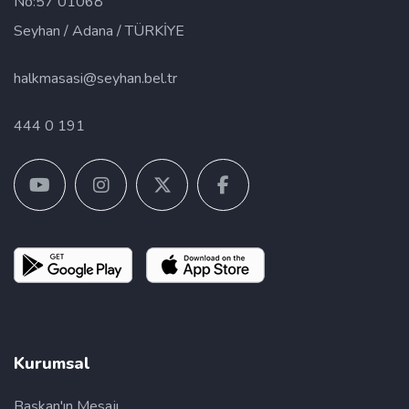
No:57 01068
Seyhan / Adana / TÜRKİYE
halkmasasi@seyhan.bel.tr
444 0 191
Kurumsal
Başkan'ın Mesajı